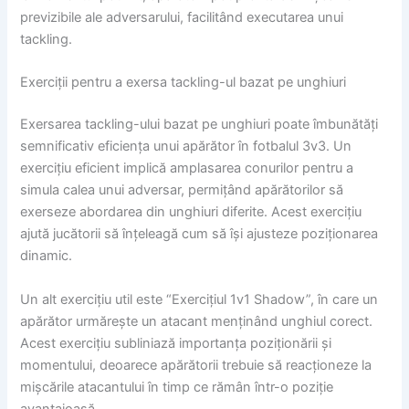
previzibile ale adversarului, facilitând executarea unui
tackling.
Exerciții pentru a exersa tackling-ul bazat pe unghiuri
Exersarea tackling-ului bazat pe unghiuri poate îmbunătăți
semnificativ eficiența unui apărător în fotbalul 3v3. Un
exercițiu eficient implică amplasarea conurilor pentru a
simula calea unui adversar, permițând apărătorilor să
exerseze abordarea din unghiuri diferite. Acest exercițiu
ajută jucătorii să înțeleagă cum să își ajusteze poziționarea
dinamic.
Un alt exercițiu util este “Exercițiul 1v1 Shadow”, în care un
apărător urmărește un atacant menținând unghiul corect.
Acest exercițiu subliniază importanța poziționării și
momentului, deoarece apărătorii trebuie să reacționeze la
mișcările atacantului în timp ce rămân într-o poziție
avantajoasă.