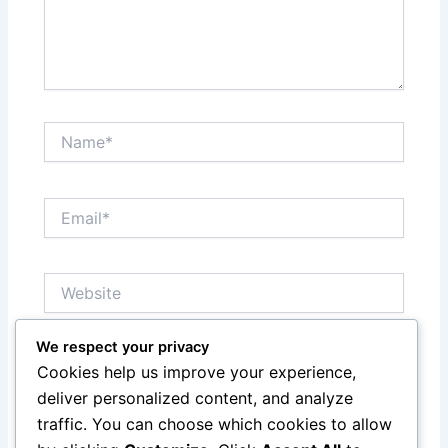
Name*
Email*
Website
We respect your privacy
Save my name, email, and website in this browser
Cookies help us improve your experience,
for the next time I comment.
deliver personalized content, and analyze
traffic. You can choose which cookies to allow