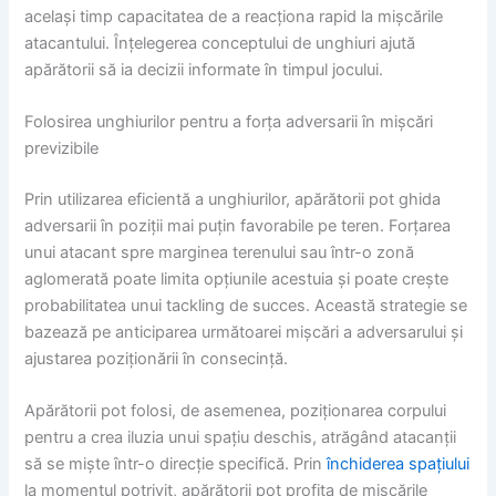
același timp capacitatea de a reacționa rapid la mișcările
atacantului. Înțelegerea conceptului de unghiuri ajută
apărătorii să ia decizii informate în timpul jocului.
Folosirea unghiurilor pentru a forța adversarii în mișcări
previzibile
Prin utilizarea eficientă a unghiurilor, apărătorii pot ghida
adversarii în poziții mai puțin favorabile pe teren. Forțarea
unui atacant spre marginea terenului sau într-o zonă
aglomerată poate limita opțiunile acestuia și poate crește
probabilitatea unui tackling de succes. Această strategie se
bazează pe anticiparea următoarei mișcări a adversarului și
ajustarea poziționării în consecință.
Apărătorii pot folosi, de asemenea, poziționarea corpului
pentru a crea iluzia unui spațiu deschis, atrăgând atacanții
să se miște într-o direcție specifică. Prin
închiderea spațiului
la momentul potrivit, apărătorii pot profita de mișcările