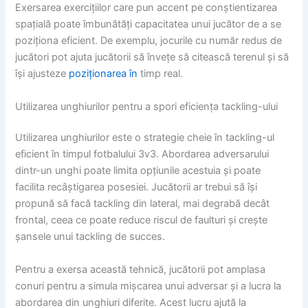
Exersarea exercițiilor care pun accent pe conștientizarea
spațială poate îmbunătăți capacitatea unui jucător de a se
poziționa eficient. De exemplu, jocurile cu număr redus de
jucători pot ajuta jucătorii să învețe să citească terenul și să
își ajusteze
poziționarea în
timp real.
Utilizarea unghiurilor pentru a spori eficiența tackling-ului
Utilizarea unghiurilor este o strategie cheie în tackling-ul
eficient în timpul fotbalului 3v3. Abordarea adversarului
dintr-un unghi poate limita opțiunile acestuia și poate
facilita recâștigarea posesiei. Jucătorii ar trebui să își
propună să facă tackling din lateral, mai degrabă decât
frontal, ceea ce poate reduce riscul de faulturi și crește
șansele unui tackling de succes.
Pentru a exersa această tehnică, jucătorii pot amplasa
conuri pentru a simula mișcarea unui adversar și a lucra la
abordarea din unghiuri diferite. Acest lucru ajută la