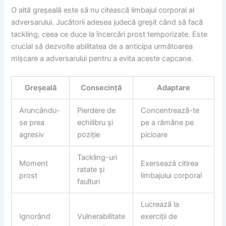
O altă greșeală este să nu citească limbajul corporal al
adversarului. Jucătorii adesea judecă greșit când să facă
tackling, ceea ce duce la încercări prost temporizate. Este
crucial să dezvolte abilitatea de a anticipa următoarea
mișcare a adversarului pentru a evita aceste capcane.
Greșeală
Consecință
Adaptare
Aruncându-
Pierdere de
Concentrează-te
se prea
echilibru și
pe a rămâne pe
agresiv
poziție
picioare
Tackling-uri
Moment
Exersează citirea
ratate și
prost
limbajului corporal
faulturi
Lucrează la
Ignorând
Vulnerabilitate
exerciții de