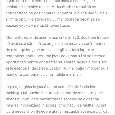
a ține cont de dimensiunea mai mică a echipei și de
schimbările tactice rezultate. Jucătorii ar trebui să se
concentreze pe poziționarea lor pentru a bloca unghiurile și
a limita opțiunile adversarului, mai degrabă decât să se
bazeze exclusiv pe tackling-uri fizice.
Momentul este, de asemenea, critic în 3v3. Jucătorii trebuie
să evalueze când să se angajeze cu un adversar în funcție
de distanța lor și de poziția mingii. Un tackling bine
temporizat poate perturba jocul adversarului și poate crea
oportunități pentru contraatacuri. Luarea rapidă a deciziilor
este esențială, deoarece jucătorii au mai puțin timp pentru a
reacționa comparativ cu formatele mai mari.
În plus, unghiurile joacă un rol semnificativ în eficiența
tackling-ului. Jucătorii ar trebui să abordeze tackling-urile
dintr-un unghi care maximizează șansele de a câștiga
mingea, minimizând în același timp riscul de faulturi. Acest
lucru necesită o înțelegere atât a mișcărilor adversarului, cât