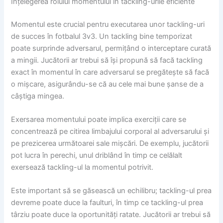
Înțelegerea rolului momentului în tackling-urile eficiente
Momentul este crucial pentru executarea unor tackling-uri
de succes în fotbalul 3v3. Un tackling bine temporizat
poate surprinde adversarul, permițând o interceptare curată
a mingii. Jucătorii ar trebui să își propună să facă tackling
exact în momentul în care adversarul se pregătește să facă
o mișcare, asigurându-se că au cele mai bune șanse de a
câștiga mingea.
Exersarea momentului poate implica exerciții care se
concentrează pe citirea limbajului corporal al adversarului și
pe prezicerea următoarei sale mișcări. De exemplu, jucătorii
pot lucra în perechi, unul driblând în timp ce celălalt
exersează tackling-ul la momentul potrivit.
Este important să se găsească un echilibru; tackling-ul prea
devreme poate duce la faulturi, în timp ce tackling-ul prea
târziu poate duce la oportunități ratate. Jucătorii ar trebui să