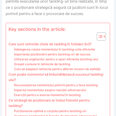
permite executarea unor tackling-uri bine realizate, în timp
ce o poziționare strategică asigură că jucătorii sunt în locul
potrivit pentru a face o provocare de succes.
Key sections in the article:
Care sunt tehnicile cheie de tackling în fotbalul 3v3?
Înțelegerea rolului momentului în tackling-urile eficiente
Importanța poziționării pentru tackling-uri de succes
Utilizarea unghiurilor pentru a spori eficiența tackling-ului
Greșeli comune în tehnicile de tackling
Cum să adaptezi tehnicile pentru diferite niveluri de abilități
Cum poate momentul să îmbunătățească succesul tackling-
ului?
Recunoașterea momentului potrivit pentru a face tackling
Impactul momentului asupra reacției adversarului
Exerciții pentru a exersa momentul în tackling
Ce strategii de poziționare ar trebui folosite pentru
tackling?
Poziționarea optimă a corpului pentru tackling-uri
Ajustarea poziționării în funcție de mișcările adversarului