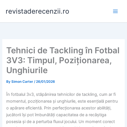
Skip
revistaderecenzii.ro
to
content
Tehnici de Tackling în Fotbal
3V3: Timpul, Poziționarea,
Unghiurile
By
Simon Carter
/
26/01/2026
În fotbalul 3v3, stăpânirea tehnicilor de tackling, cum ar fi
momentul, poziționarea și unghiurile, este esențială pentru
o apărare eficientă. Prin perfecționarea acestor abilități,
jucătorii își pot îmbunătăți capacitatea de a recâștiga
posesia și de a perturba fluxul jocului. Un moment corect