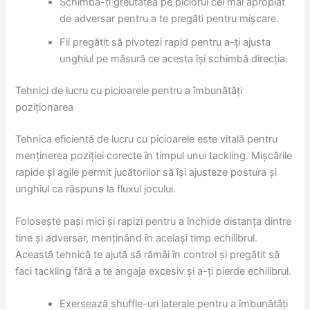
Schimbă-ți greutatea pe piciorul cel mai apropiat
de adversar pentru a te pregăti pentru mișcare.
Fii pregătit să pivotezi rapid pentru a-ți ajusta
unghiul pe măsură ce acesta își schimbă direcția.
Tehnici de lucru cu picioarele pentru a îmbunătăți
poziționarea
Tehnica eficientă de lucru cu picioarele este vitală pentru
menținerea poziției corecte în timpul unui tackling. Mișcările
rapide și agile permit jucătorilor să își ajusteze postura și
unghiul ca răspuns la fluxul jocului.
Folosește pași mici și rapizi pentru a închide distanța dintre
tine și adversar, menținând în același timp echilibrul.
Această tehnică te ajută să rămâi în control și pregătit să
faci tackling fără a te angaja excesiv și a-ți pierde echilibrul.
Exersează shuffle-uri laterale pentru a îmbunătăți