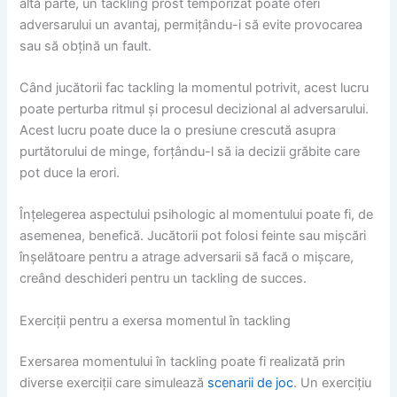
altă parte, un tackling prost temporizat poate oferi
adversarului un avantaj, permițându-i să evite provocarea
sau să obțină un fault.
Când jucătorii fac tackling la momentul potrivit, acest lucru
poate perturba ritmul și procesul decizional al adversarului.
Acest lucru poate duce la o presiune crescută asupra
purtătorului de minge, forțându-l să ia decizii grăbite care
pot duce la erori.
Înțelegerea aspectului psihologic al momentului poate fi, de
asemenea, benefică. Jucătorii pot folosi feinte sau mișcări
înșelătoare pentru a atrage adversarii să facă o mișcare,
creând deschideri pentru un tackling de succes.
Exerciții pentru a exersa momentul în tackling
Exersarea momentului în tackling poate fi realizată prin
diverse exerciții care simulează
scenarii de joc
. Un exercițiu