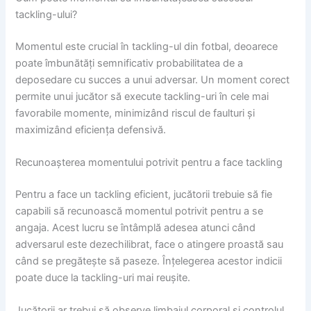
tackling-ului?
Momentul este crucial în tackling-ul din fotbal, deoarece
poate îmbunătăți semnificativ probabilitatea de a
deposedare cu succes a unui adversar. Un moment corect
permite unui jucător să execute tackling-uri în cele mai
favorabile momente, minimizând riscul de faulturi și
maximizând eficiența defensivă.
Recunoașterea momentului potrivit pentru a face tackling
Pentru a face un tackling eficient, jucătorii trebuie să fie
capabili să recunoască momentul potrivit pentru a se
angaja. Acest lucru se întâmplă adesea atunci când
adversarul este dezechilibrat, face o atingere proastă sau
când se pregătește să paseze. Înțelegerea acestor indicii
poate duce la tackling-uri mai reușite.
Jucătorii ar trebui să observe limbajul corporal și controlul