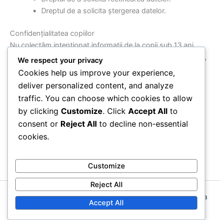
Dreptul de a solicita ștergerea datelor.
Confidențialitatea copiilor
Nu colectăm intenționat informații de la copii sub 13 ani.
Dacă devenim conștienți că am colectat date de la un copil,
We respect your privacy
vom lua măsuri pentru a le șterge.
Cookies help us improve your experience,
deliver personalized content, and analyze
Modificări ale acestei politici
traffic. You can choose which cookies to allow
Ne rezervăm dreptul de a modifica această politică. Orice
by clicking
Customize
. Click
Accept All
to
modificări vor fi publicate pe această pagină.
consent or
Reject All
to decline non-essential
cookies.
Informații de contact
Pentru întrebări legate de această politică de
confidențialitate, vă rugăm să ne contactați la:
Customize
privacy@revistaderecenzii.ro
.
Reject All
Copyright © 2026 revistaderecenzii.ro | Powered by
Astra
Accept All
WordPress Theme