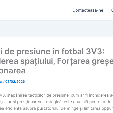
Contactează-ne
i de presiune în fotbal 3V3:
erea spațiului, Forțarea greșel
ionarea
er
/
03/02/2026
3v3, stăpânirea tacticilor de presiune, cum ar fi închiderea a
șelilor și poziționarea strategică, este crucială pentru a do
ea eficientă asupra purtătorului de minge și limitarea opțiun