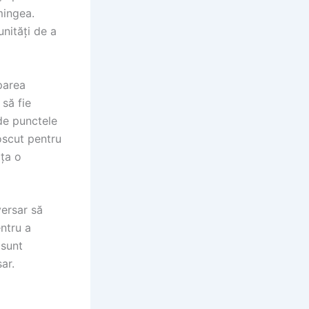
mingea.
nități de a
parea
 să fie
 de punctele
oscut pentru
rța o
versar să
entru a
 sunt
ar.