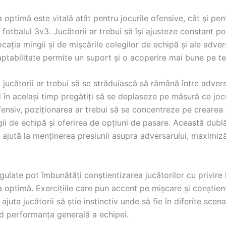
 optimă este vitală atât pentru jocurile ofensive, cât și pen
 fotbalul 3v3. Jucătorii ar trebui să își ajusteze constant poz
ocația mingii și de mișcările colegilor de echipă și ale advers
ptabilitate permite un suport și o acoperire mai bune pe te
jucătorii ar trebui să se străduiască să rămână între advers
d în același timp pregătiți să se deplaseze pe măsură ce joc
fensiv, poziționarea ar trebui să se concentreze pe crearea
ii de echipă și oferirea de opțiuni de pasare. Această dubl
 ajută la menținerea presiunii asupra adversarului, maximiz
egulate pot îmbunătăți conștientizarea jucătorilor cu privire 
 optimă. Exercițiile care pun accent pe mișcare și conștien
ajuta jucătorii să știe instinctiv unde să fie în diferite scena
d performanța generală a echipei.