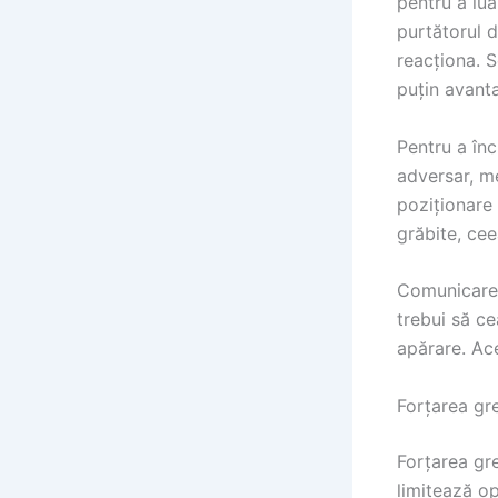
pentru a lua
purtătorul d
reacționa. 
puțin avant
Pentru a înc
adversar, m
poziționare 
grăbite, cee
Comunicarea 
trebui să ce
apărare. Ace
Forțarea gre
Forțarea gre
limitează op