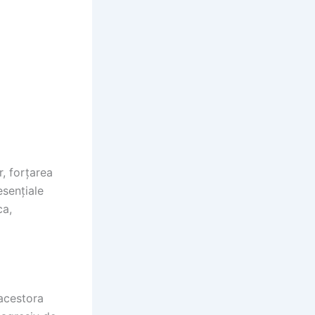
r, forțarea
esențiale
ca,
 acestora