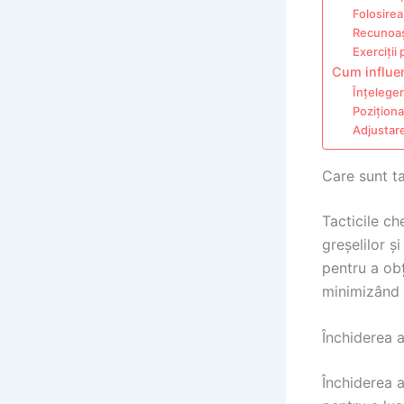
Folosirea
Recunoașt
Exerciții
Cum influen
Înțeleger
Poziționa
Adjustare
Care sunt ta
Tacticile ch
greșelilor ș
pentru a obț
minimizând î
Închiderea a
Închiderea a