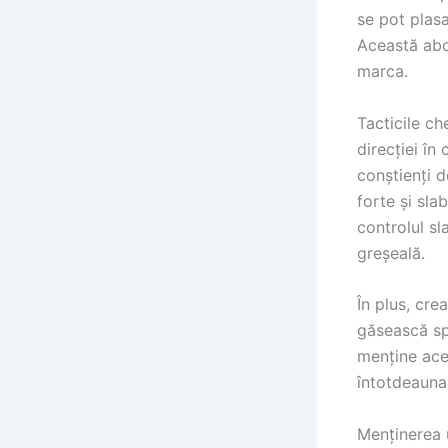
se pot plasa
Această abo
marca.
Tacticile ch
direcției în
conștienți d
forte și sl
controlul sl
greșeală.
În plus, cr
găsească spa
menține ace
întotdeauna 
Menținerea u