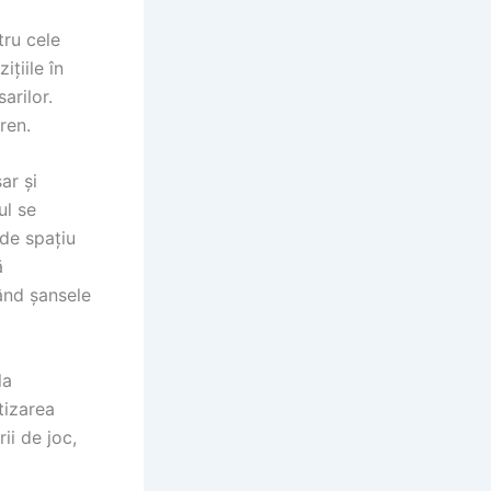
tru cele
ițiile în
arilor.
ren.
ar și
ul se
 de spațiu
ă
ând șansele
la
tizarea
rii de joc,