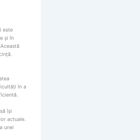
i este
e și în
. Această
cință.
atea
cultăți în a
icientă.
să își
lor actuale.
ea unei