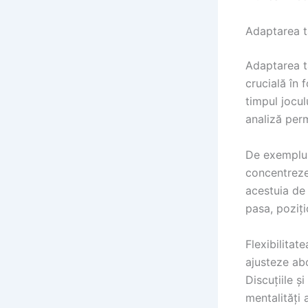
Adaptarea ta
Adaptarea ta
crucială în 
timpul joculu
analiză perm
De exemplu, 
concentreze
acestuia de 
pasa, poziți
Flexibilitate
ajusteze abo
Discuțiile ș
mentalități 