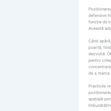
Poziționarea
defensive în
funcție de l
Această ada
Când apără, 
poartă, fiin
dezvoltă. O
pentru coleg
concentrare
de a marca.
Practicile r
poziționarea
spațială pot 
îmbunătățin