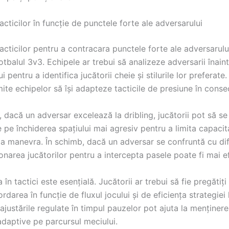
cticilor în funcție de punctele forte ale adversarului
cticilor pentru a contracara punctele forte ale adversarulu
fotbalul 3v3. Echipele ar trebui să analizeze adversarii înaint
i pentru a identifica jucătorii cheie și stilurile lor preferate
ite echipelor să își adapteze tacticile de presiune în conse
dacă un adversar excelează la dribling, jucătorii pot să se
 pe închiderea spațiului mai agresiv pentru a limita capacit
a manevra. În schimb, dacă un adversar se confruntă cu difi
onarea jucătorilor pentru a intercepta pasele poate fi mai ef
a în tactici este esențială. Jucătorii ar trebui să fie pregătiți 
rdarea în funcție de fluxul jocului și de eficiența strategiei 
i ajustările regulate în timpul pauzelor pot ajuta la menținer
adaptive pe parcursul meciului.