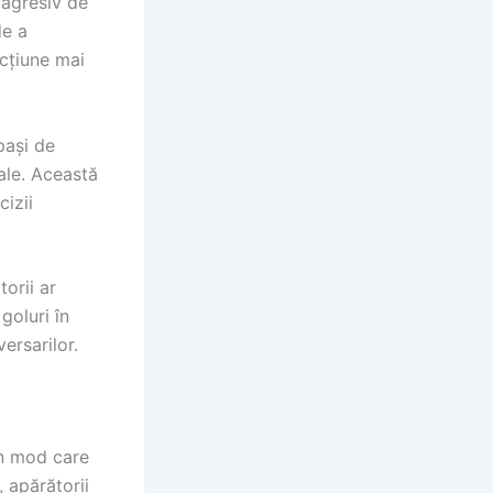
 agresiv de
de a
acțiune mai
pași de
ale. Această
cizii
orii ar
goluri în
ersarilor.
-un mod care
, apărătorii