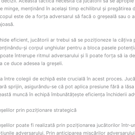
 decizii. Această tactică necesită ca jucătorii să se apropie
e minge, menținând în același timp echilibrul și pregătirea 
Scopul este de a forța adversarul să facă o greșeală sau o 
ajoasă.
hide eficient, jucătorii ar trebui să se poziționeze la câțiva 
enținându-și corpul unghiular pentru a bloca pasele potenți
poate întrerupe ritmul adversarului și îi poate forța să ia de
a ce duce adesea la greșeli.
între colegii de echipă este crucială în acest proces. Jucăt
ară sprijin, asigurându-se că pot aplica presiune fără a lăsa 
astă muncă în echipă îmbunătățește eficiența închiderii adv
șelilor prin poziționare strategică
șelilor poate fi realizată prin poziționarea jucătorilor într
țiunile adversarului. Prin anticiparea mișcărilor adversarului