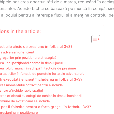
hipele pot crea oportunități de a marca, reducând în acelaș
rsarilor. Aceste tactici se bazează pe muncă în echipă, sin
 a jocului pentru a întrerupe fluxul și a menține controlul pe
ons in the article:
acticile cheie de presiune în fotbalul 3v3?
a adversarilor eficient
greșelilor prin poziționare strategică
a unei poziționări optime în timpul jocului
ea rolului muncii în echipă în tacticile de presiune
 tacticilor în funcție de punctele forte ale adversarului
i executată eficient închiderea în fotbalul 3v3?
area momentului potrivit pentru a închide
entru a închide rapid spațiul
ea eficientă cu colegii de echipă în timpul închiderii
omune de evitat când se închide
 pot fi folosite pentru a forța greșeli în fotbalul 3v3?
resiunii prin poziționare