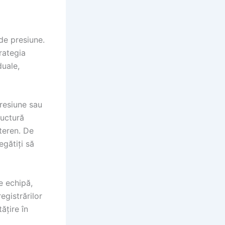
de presiune.
rategia
duale,
resiune sau
ructură
teren. De
egătiți să
e echipă,
egistrărilor
ățire în