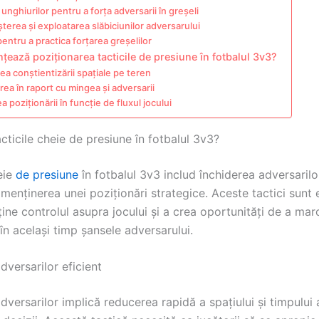
 unghiurilor pentru a forța adversarii în greșeli
erea și exploatarea slăbiciunilor adversarului
 pentru a practica forțarea greșelilor
țează poziționarea tacticile de presiune în fotbalul 3v3?
ea conștientizării spațiale pe teren
rea în raport cu mingea și adversarii
a poziționării în funcție de fluxul jocului
cticile cheie de presiune în fotbalul 3v3?
eie
de presiune
în fotbalul 3v3 includ închiderea adversarilo
i menținerea unei poziționări strategice. Aceste tactici sunt 
ine controlul asupra jocului și a crea oportunități de a mar
n același timp șansele adversarului.
dversarilor eficient
dversarilor implică reducerea rapidă a spațiului și timpului