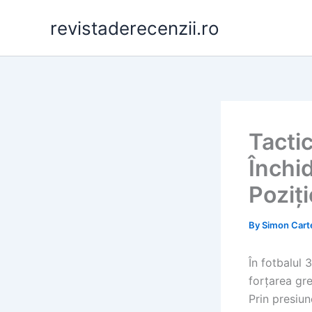
Skip
revistaderecenzii.ro
to
content
Tactic
Închid
Poziț
By
Simon Cart
În fotbalul 
forțarea gre
Prin presiun