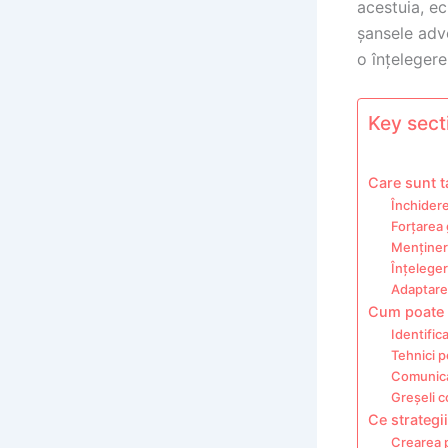
acestuia, ec
șansele adve
o înțelegere
Key secti
Care sunt t
Închidere
Forțarea 
Menținere
Înțeleger
Adaptarea
Cum poate f
Identific
Tehnici p
Comunicar
Greșeli c
Ce strategii
Crearea p