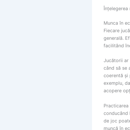
Înțelegerea 
Munca în ech
Fiecare jucă
generală. Ef
facilitând î
Jucătorii a
când să se 
coerentă și 
exemplu, dac
acopere opț
Practicarea 
conducând l
de joc poate
muncă în ech