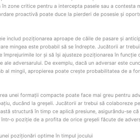
 în zone critice pentru a intercepta pasele sau a contesta 
rdare proactivă poate duce la pierderi de posesie și oportu
eie includ poziționarea aproape de căile de pasare și antici
 care mingea este probabil să se îndrepte. Jucătorii ar trebui
e împrejurimile lor și să își ajusteze poziționarea în funcție
abe ale adversarului. De exemplu, dacă un adversar este cun
ab al mingii, apropierea poate crește probabilitatea de a fo
earea unei formații compacte poate face mai greu pentru ad
țiu, ducând la greșeli. Jucătorii ar trebui să colaboreze p
astă structură în timp ce aplică presiune, asigurându-se că
într-o poziție de a profita de orice greșeli făcute de advers
nei poziționări optime în timpul jocului