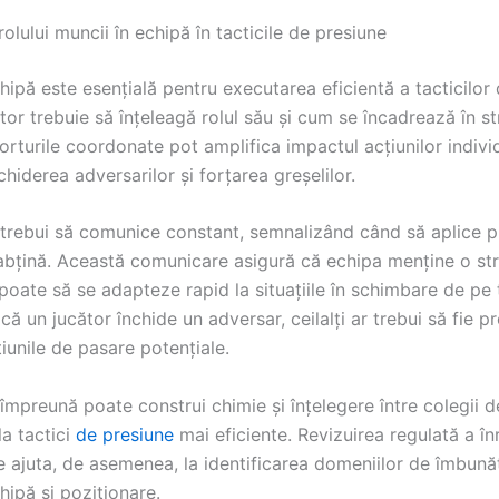
rolului muncii în echipă în tacticile de presiune
ipă este esențială pentru executarea eficientă a tacticilor 
tor trebuie să înțeleagă rolul său și cum se încadrează în st
orturile coordonate pot amplifica impactul acțiunilor indivi
nchiderea adversarilor și forțarea greșelilor.
r trebui să comunice constant, semnalizând când să aplice p
abțină. Această comunicare asigură că echipa menține o st
poate să se adapteze rapid la situațiile în schimbare de pe 
ă un jucător închide un adversar, ceilalți ar trebui să fie pr
iunile de pasare potențiale.
împreună poate construi chimie și înțelegere între colegii d
a tactici
de presiune
mai eficiente. Revizuirea regulată a înr
 ajuta, de asemenea, la identificarea domeniilor de îmbunăt
ipă și poziționare.