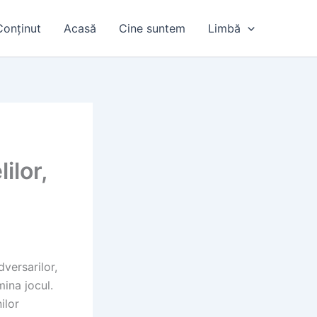
Conținut
Acasă
Cine suntem
Limbă
ilor,
dversarilor,
mina jocul.
ilor