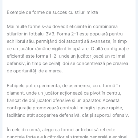
Exemple de forme de succes cu stiluri mixte
Mai multe forme s-au dovedit eficiente în combinarea
stilurilor în fotbalul 3V3. Forma 2-1 este populară pentru
echilibrul său, permițând doi atacanți să avanseze, în timp
ce un jucător rămâne vigilent în apărare. O altă configurație
eficientă este forma 1-2, unde un jucător joacă un rol mai
defensiv, în timp ce ceilalți doi se concentrează pe crearea
de oportunități de a marca.
Echipele pot experimenta, de asemenea, cu o formă în
diamant, unde un jucător acționează ca pivot în centru,
flancat de doi jucători ofensive și un apărător. Această
configurație promovează controlul mingii și pase rapide,
facilitând atât acoperirea defensivă, cât și suportul ofensiv.
În cele din urmă, alegerea formei ar trebui să reflecte
punctele forte ale jucătorilor și strategia generală a echipei,