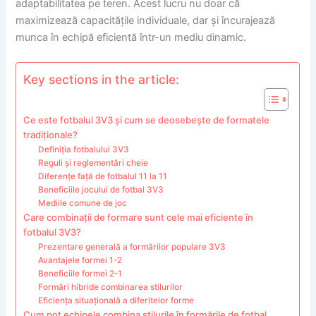
adaptabilitatea pe teren. Acest lucru nu doar că
maximizează capacitățile individuale, dar și încurajează
munca în echipă eficientă într-un mediu dinamic.
Key sections in the article:
Ce este fotbalul 3V3 și cum se deosebește de formatele
tradiționale?
Definiția fotbalului 3V3
Reguli și reglementări cheie
Diferențe față de fotbalul 11 la 11
Beneficiile jocului de fotbal 3V3
Mediile comune de joc
Care combinații de formare sunt cele mai eficiente în
fotbalul 3V3?
Prezentare generală a formărilor populare 3V3
Avantajele formei 1-2
Beneficiile formei 2-1
Formări hibride combinarea stilurilor
Eficiența situațională a diferitelor forme
Cum pot echipele combina stilurile în formările de fotbal