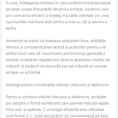
În plus, înțelegerea modului în care jucătorii interacționează
pe teren poate îmbunătăți dinamica echipei. Jucătorii care
pot comunica eficient și înțeleg mișcările celorlalți vor crea
oportunități mai bune atât pentru a marca, cât și pentru a
apăra.
Antrenorii ar trebui să evalueze atributele fizice, abilitățile
tehnice și conștientizarea tactică a jucătorilor pentru a le
atribui roluri care să maximizeze performanța generală a
echipei. Evaluările regulate pot ajuta la ajustarea rolurilor pe
măsură ce jucătorii se dezvoltă sau pe măsură ce nevoile
echipei se schimbă.
Strategii pentru combinarea stilurilor ofensive și defensive
Pentru a combina stilurile ofensive și defensive, echipele
pot adopta o formă echilibrată care permite tranziții rapide
între atac și apărare. O strategie eficientă este utilizarea
unei forme 2-1, unde doi jucători se concentrează pe atac,