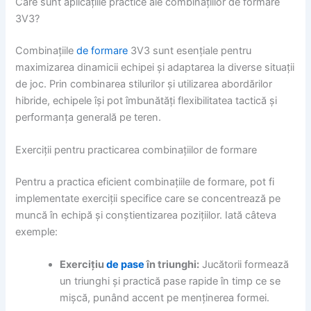
Care sunt aplicațiile practice ale combinațiilor de formare
3V3?
Combinațiile
de formare
3V3 sunt esențiale pentru
maximizarea dinamicii echipei și adaptarea la diverse situații
de joc. Prin combinarea stilurilor și utilizarea abordărilor
hibride, echipele își pot îmbunătăți flexibilitatea tactică și
performanța generală pe teren.
Exerciții pentru practicarea combinațiilor de formare
Pentru a practica eficient combinațiile de formare, pot fi
implementate exerciții specifice care se concentrează pe
muncă în echipă și conștientizarea pozițiilor. Iată câteva
exemple:
Exercițiu
de pase
în triunghi:
Jucătorii formează
un triunghi și practică pase rapide în timp ce se
mișcă, punând accent pe menținerea formei.