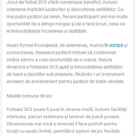
Jocul de fotbal 3V3 oferă numeroase beneficii, inclusiv
creșterea implicării jucătorilor și dezvoltarea abilităților. Cu
mai puțini jucători pe teren, fiecare participant are mai multe
oportunități de a atinge mingea și de a face jocuri, ceea ce
le îmbunătățește încrederea și abilitățile.
Acest format încurajează, de asemenea, munca
în echipă
și
comunicarea, deoarece jucătorii trebuie să colaboreze
strâns pentru a crea oportunități de a marca. Natura
dinamică a fotbalului 3V3 ajută la îmbunătățirea abilităților
de luare a deciziilor sub presiune, făcându-l un instrument
excelent de antrenament pentru jucători de toate vârstele.
Mediile comune de joc
Fotbalul 3V3 poate fi jucat în diverse medii, inclusiv facilități
interioare, parcuri exterioare și terenuri de joacă școlare.
Dimensiunea mai mică a terenului îl face potrivit pentru
locații cu spațiu limitat, permițând opțiuni de joc flexibile.