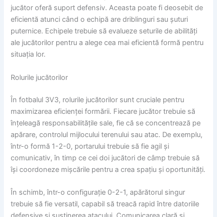
jucător oferă suport defensiv. Aceasta poate fi deosebit de
eficientă atunci când o echipă are driblinguri sau șuturi
puternice. Echipele trebuie să evalueze seturile de abilități
ale jucătorilor pentru a alege cea mai eficientă formă pentru
situația lor.
Rolurile jucătorilor
În fotbalul 3V3, rolurile jucătorilor sunt cruciale pentru
maximizarea eficienței formării. Fiecare jucător trebuie să
înțeleagă responsabilitățile sale, fie că se concentrează pe
apărare, controlul mijlocului terenului sau atac. De exemplu,
într-o formă 1-2-0, portarului trebuie să fie agil și
comunicativ, în timp ce cei doi jucători de câmp trebuie să
își coordoneze mișcările pentru a crea spațiu și oportunități.
În schimb, într-o configurație 0-2-1, apărătorul singur
trebuie să fie versatil, capabil să treacă rapid între datoriile
defensive și susținerea atacului. Comunicarea clară și