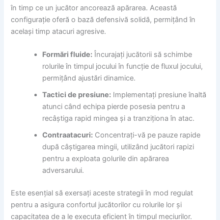
în timp ce un jucător ancorează apărarea. Această
configurație oferă o bază defensivă solidă, permițând în
același timp atacuri agresive.
Formări fluide:
Încurajați jucătorii să schimbe
rolurile în timpul jocului în funcție de fluxul jocului,
permițând ajustări dinamice.
Tactici de presiune:
Implementați presiune înaltă
atunci când echipa pierde posesia pentru a
recâștiga rapid mingea și a tranziționa în atac.
Contraatacuri:
Concentrați-vă pe pauze rapide
după câștigarea mingii, utilizând jucători rapizi
pentru a exploata golurile din apărarea
adversarului.
Este esențial să exersați aceste strategii în mod regulat
pentru a asigura confortul jucătorilor cu rolurile lor și
capacitatea de a le executa eficient în timpul meciurilor.