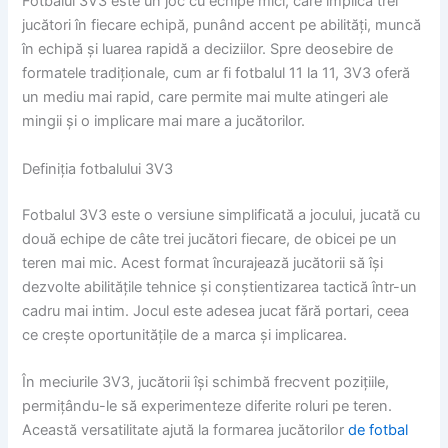
Fotbalul 3V3 este un joc cu echipe mici, care implică trei
jucători în fiecare echipă, punând accent pe abilități, muncă
în echipă și luarea rapidă a deciziilor. Spre deosebire de
formatele tradiționale, cum ar fi fotbalul 11 la 11, 3V3 oferă
un mediu mai rapid, care permite mai multe atingeri ale
mingii și o implicare mai mare a jucătorilor.
Definiția fotbalului 3V3
Fotbalul 3V3 este o versiune simplificată a jocului, jucată cu
două echipe de câte trei jucători fiecare, de obicei pe un
teren mai mic. Acest format încurajează jucătorii să își
dezvolte abilitățile tehnice și conștientizarea tactică într-un
cadru mai intim. Jocul este adesea jucat fără portari, ceea
ce crește oportunitățile de a marca și implicarea.
În meciurile 3V3, jucătorii își schimbă frecvent pozițiile,
permițându-le să experimenteze diferite roluri pe teren.
Această versatilitate ajută la formarea jucătorilor
de fotbal